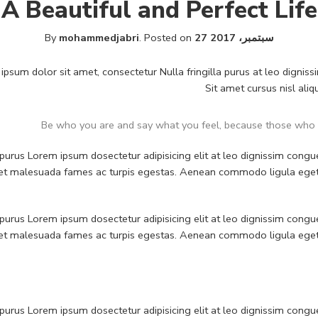
A Beautiful and Perfect Life
27 سبتمبر، 2017
Posted on
.
mohammedjabri
By
 ipsum dolor sit amet, consectetur Nulla fringilla purus at leo dig
Sit amet cursus nisl aliq
Be who you are and say what you feel, because those who 
a purus Lorem ipsum dosectetur adipisicing elit at leo dignissim co
etus et malesuada fames ac turpis egestas. Aenean commodo ligula eg
a purus Lorem ipsum dosectetur adipisicing elit at leo dignissim co
etus et malesuada fames ac turpis egestas. Aenean commodo ligula eg
a purus Lorem ipsum dosectetur adipisicing elit at leo dignissim co