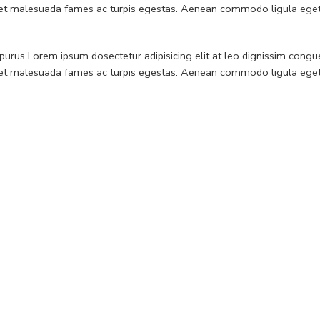
etus et malesuada fames ac turpis egestas. Aenean commodo ligula eg
a purus Lorem ipsum dosectetur adipisicing elit at leo dignissim co
etus et malesuada fames ac turpis egestas. Aenean commodo ligula eg