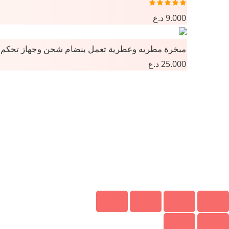
تم التقييم
9.000
د.ع
5.00
من 5
مبخرة مطريه وعطرية تعمل بنضام شحن وجهاز تحكم
25.000
د.ع