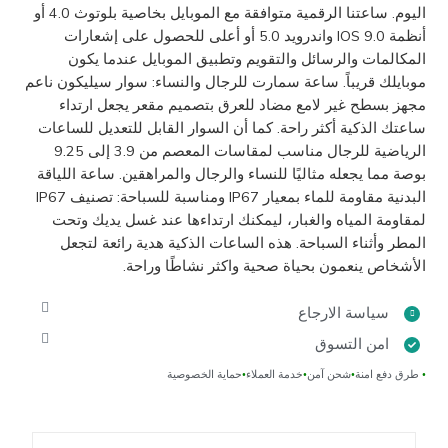
اليوم. ساعتنا الرقمية متوافقة مع الموبايل بخاصية بلوتوث 4.0 أو
أنظمة IOS 9.0 واندرويد 5.0 أو أعلى للحصول على إشعارات
المكالمات والرسائل والتقويم وتطبيق الموبايل عندما يكون
موبايلك قريباً. ساعة سمارت للرجال والنساء: سوار سيليكون ناعم
مجهز بسطح غير لامع مضاد للعرق بتصميم مقعر يجعل ارتداء
ساعتك الذكية أكثر راحة. كما أن السوار القابل للتعديل للساعات
الرياضية للرجال مناسب لمقاسات المعصم من 3.9 إلى 9.25
بوصة مما يجعله مثاليًا للنساء والرجال والمراهقين. ساعة اللياقة
البدنية مقاومة للماء بمعيار IP67 ومناسبة للسباحة: تصنيف IP67
لمقاومة المياه والغبار، ليمكنك ارتداءها عند غسل يديك وتحت
المطر وأثناء السباحة. هذه الساعات الذكية هدية رائعة لتجعل
الأشخاص ينعمون بحياة صحية واكثر نشاطًا وراحة.
سياسة الارجاع
امن التسوق
•
طرق دفع امنة
•
شحن آمن
•
خدمة العملاء
•
حماية الخصوصية