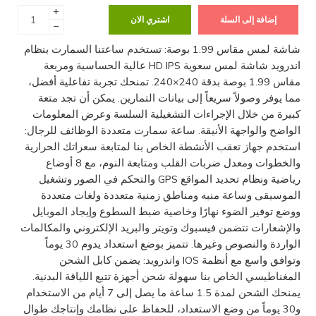
+
إضافة إلى السلة
اشتري الان
−
شاشة لمس مقاس 1.99 بوصة: تستخدم ساعتنا السمارت بنظام
اندرويد شاشة لمس سعوية HD IPS عالية الحساسية ومربعة
مقاس 1.99 بوصة بدقة 240×240. تمنحك تجربة تفاعلية أفضل،
مما يوفر وصولاً سريعاً إلى بيانات التمارين. يمكن أن تجد متعة
كبيرة من خلال الإجراءات التشغيلية السلسة وعرض المعلومات
الواضح والواجهة الأنيقة. ساعة سمارت متعددة الوظائف للرجال:
استخدم جهاز تعقب الأنشطة الخاص بنا لمتابعة سعراتك الحرارية
والخطوات ومعدل ضربات القلب ومتابعة النوم، مع 8 أوضاع
رياضية ونظام تحديد المواقع GPS والتحكم في الصور وتشغيل
الموسيقى وساعة منبه ومناطق زمنية متعددة ولغات متعددة
ووضع توفير الضوء نهارًا وخاصية ضبط السطوع وإيجاد الموبايل
والإشعارات تتضمن فيسبوك وتويتر والبريد الإلكتروني والمكالمات
الواردة والنصوص وغيرها. تتميز بوضع استعداد يدوم 30 يوماً
وتوافق واسع مع أنظمة IOS واندرويد: يضمن كابل الشحن
المغناطيسي الخاص بنا سهولة شحن أجهزة تتبع اللياقة البدنية.
يمنحك الشحن لمدة 1.5 ساعة ما يصل إلى 7 أيام من الاستخدام
و30 يوماً من وضع الاستعداد، للحفاظ على نظامك وإنتاجك طوال