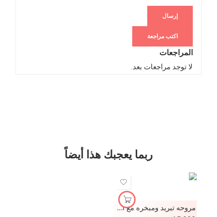
اكتب مراجعة
المراجعات
لا توجد مراجعات بعد.
ربما يعجبك هذا أيضاً
مروحه تبريد ومبخره مع اضائة LED (نسخة)