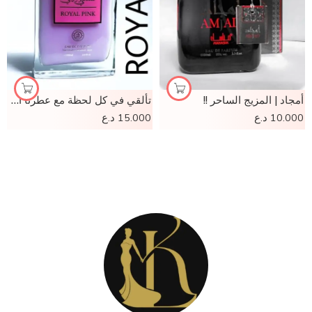
أمجاد | المزيج الساحر !!
تألقي في كل لحظة مع عطرنا الساحر!
10.000
د.ع
15.000
د.ع